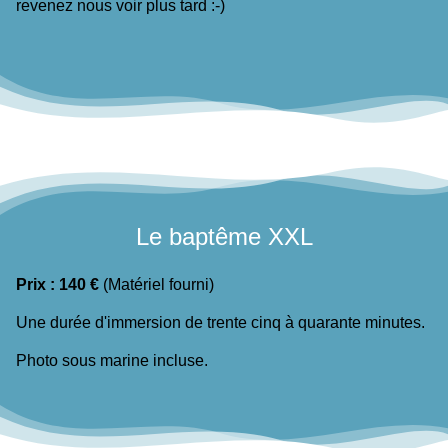
revenez nous voir plus tard :-)
Le baptême XXL
Prix : 140 €
(Matériel fourni)
Une durée d'immersion de trente cinq à quarante minutes.
Photo sous marine incluse.