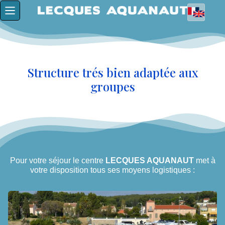
Structure trés bien adaptée aux
groupes
Pour votre séjour le centre
LECQUES AQUANAUT
met à
votre disposition tous ses moyens logistiques :